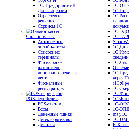
Торговля
1С:Конт
1C: Предприятие 8
1С-Отче
Доп. лицензии
1С:Под
Отраслевые
1С:Расп
решения
первич
Сервисы 1С
докуме
1С-ЭД
Онлайн-кассы
1СПАРК
Автономные
SmartW
онлайн-кассы
1С:Дир
Сенсорные
1С:Изм
терминалы
сведени
Фискальные
1С:Лек
накопители,
Отвечае
лицензии и чековая
1С:Пре
лента
через И
Фискальные
(1С:Фр
регистраторы
1С:Свер
1С-Фин
POS-периферия
1С:Фин
POS-системы
1С-ОФ
Весы
1С-ЭП
Денежные ящики
mag 1C
Детекторы валют
1C-UMI
Дисплеи
ЮКасса