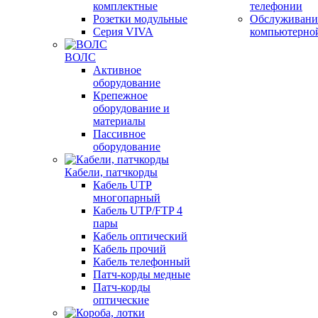
комплектные
телефонии
Розетки модульные
Обслуживани
Серия VIVA
компьютерно
ВОЛС
Активное
оборудование
Крепежное
оборудование и
материалы
Пассивное
оборудование
Кабели, патчкорды
Кабель UTP
многопарный
Кабель UTP/FTP 4
пары
Кабель оптический
Кабель прочий
Кабель телефонный
Патч-корды медные
Патч-корды
оптические