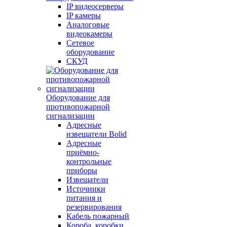
IP видеосерверы
IP камеры
Аналоговые
видеокамеры
Сетевое
оборудование
СКУД
Оборудование для
противопожарной
сигнализации
Адресные
извещатели Bolid
Адресные
приёмно-
контрольные
приборы
Извещатели
Источники
питания и
резервирования
Кабель пожарный
Короба, коробки