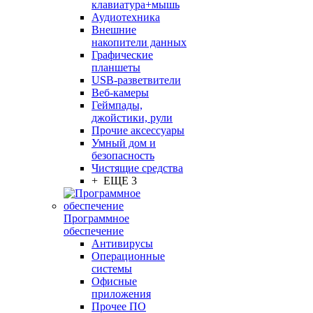
клавиатура+мышь
Аудиотехника
Внешние
накопители данных
Графические
планшеты
USB-разветвители
Веб-камеры
Геймпады,
джойстики, рули
Прочие аксессуары
Умный дом и
безопасность
Чистящие средства
+ ЕЩЕ 3
Программное
обеспечение
Антивирусы
Операционные
системы
Офисные
приложения
Прочее ПО