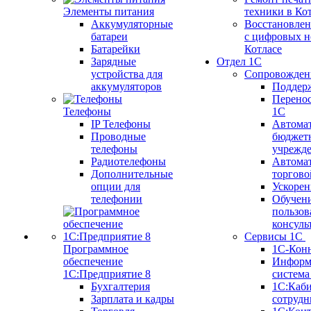
Элементы питания
техники в Ко
Аккумуляторные
Восстановлен
батареи
с цифровых н
Батарейки
Котлаcе
Зарядные
Отдел 1С
устройства для
Сопровожден
аккумуляторов
Поддер
Перенос
Телефоны
1С
IP Телефоны
Автома
Проводные
бюджет
телефоны
учрежд
Радиотелефоны
Автома
Дополнительные
торгово
опции для
Ускорен
телефонии
Обучен
пользов
консуль
Сервисы 1С
Программное
1С-Кон
обеспечение
Информ
1С:Предприятие 8
систем
Бухгалтерия
1С:Каб
Зарплата и кадры
сотрудн