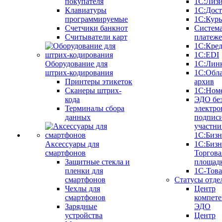
покупателя
1С:Лиз
Клавиатуры
1С:Дост
программируемые
1С:Курь
Счетчики банкнот
Систем
Считыватели карт
платеж
1С:Кре
1С:EDI
Оборудование для
1С:Лин
штрих-кодирования
1С:Обл
Принтеры этикеток
архив
Сканеры штрих-
1С:Ном
кода
ЭДО бе
Терминалы сбора
электро
данных
подписи
участни
1С:Бизн
Аксессуары для
1С:Бизн
смартфонов
Торгова
Защитные стекла и
площад
пленки для
1С-Тов
смартфонов
Статусы отде
Чехлы для
Центр
смартфонов
компете
Зарядные
ЭДО
устройства
Центр