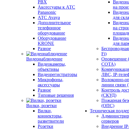
PBX
Видеон
Аксессуары к АТС
на прои
Panasonic
Видеон
АТС Avaya
для скл
Дополнительное
Видеон
телефонное
на стро
оборудование
площад
Оборудование
Видеон
KRONE
для пар
Разное
Беспроводная 
Fi)
Видеонаблюдение
Оповещение 
Видеокамеры,
СОТА)
объективы
Коммуникаци
Видеорегистраторы
ЛВС, IP-теле
Микрофоны,
Волоконно-оп
аксессуары
линии связи 
Разное
Контроль дос
Типовые решения
(СКУД)
Пожарная без
Вилки, розетки
(ОПС)
Вилки,
Техническая подде
коннекторы,
Администрир
разветвители
серверов
Розетки
Внедрение IP