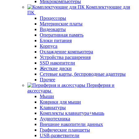
Микрокомпьютеры
Комплектующие для
ПК
Процессоры
Материнские платы
Видеокарты
Оперативная память
Блоки питания
Корпуса
Охлаждение компьютера
Устройства расширения
SSD накопители
Жесткие диски
Сетевые карты, беспроводные адаптеры
Прочее
Периферия и
аксессуары
Мыши
Коврики для мыши
Клавиатуры
Комплекты клавиатура+мышь
Аудиотехника
Внешние накопители данных
Графические планшеты
USB-разветвители