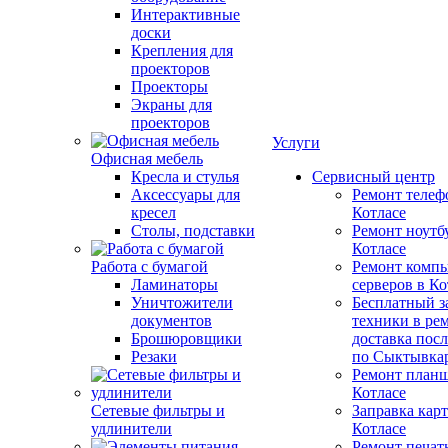
Интерактивные
доски
Крепления для
проекторов
Проекторы
Экраны для
проекторов
Услуги
Офисная мебель
Кресла и стулья
Сервисный центр
Аксессуары для
Ремонт телеф
кресел
Котлаcе
Столы, подставки
Ремонт ноутб
Котлаcе
Работа с бумагой
Ремонт компь
Ламинаторы
серверов в Ко
Уничтожители
Бесплатный з
документов
техники в ре
Брошюровщики
доставка пос
Резаки
по Сыктывка
Ремонт планш
Котлаcе
Сетевые фильтры и
Заправка кар
удлинители
Котлаcе
Ремонт печат