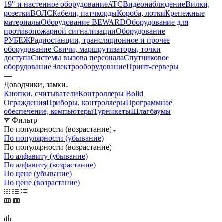
19" и настенное оборудование
ATC
Видеонаблюдение
Вилки,
розетки
ВОЛС
Кабели, патчкорды
Короба, лотки
Крепежные
материалы
Оборудование BEWARD
Оборудование для
противопожарной сигнализации
Оборудование
РУБЕЖ
Радиостанции, трансляционное и прочее
оборудование
Свичи, маршрутизаторы, точки
доступа
Системы вызова персонала
Спутниковое
оборудование
Электрооборудование
Принт-серверы
—
Доводчики, замки
Кнопки, считыватели
Контроллеры Bolid
Ограждения
Приборы, контроллеры
Программное
обеспечение, компьютеры
Турникеты
Шлагбаумы
Фильтр
По популярности (возрастание)
По популярности (убывание)
По популярности (возрастание)
По алфавиту (убывание)
По алфавиту (возрастание)
По цене (убывание)
По цене (возрастание)