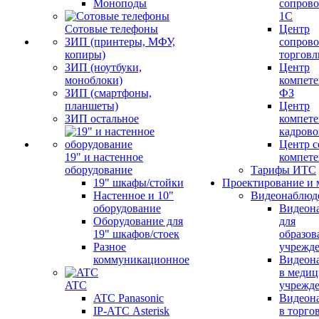
Моноподы
сопров
1С
Сотовые телефоны
Центр
ЗИП (принтеры, МФУ,
сопров
копиры)
торговл
ЗИП (ноутбуки,
Центр
моноблоки)
компете
ЗИП (смартфоны,
ФЗ
планшеты)
Центр
ЗИП остальное
компете
кадров
Центр с
19" и настенное
компет
оборудование
Тарифы ИТС
19" шкафы/стойки
Проектирование и 
Настенное и 10"
Видеонаблюд
оборудование
Видеон
Оборудование для
для
19" шкафов/стоек
образов
Разное
учрежд
коммуникационное
Видеон
в меди
ATC
учрежд
ATC Panasonic
Видеон
IP-АТС Asterisk
в торго