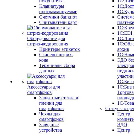
покупателя
1С:Лиз
Клавиатуры
1С:Дост
программируемые
1С:Курь
Счетчики банкнот
Систем
Считыватели карт
платеж
1С:Кре
1С:EDI
Оборудование для
1С:Лин
штрих-кодирования
1С:Обл
Принтеры этикеток
архив
Сканеры штрих-
1С:Ном
кода
ЭДО бе
Терминалы сбора
электро
данных
подписи
участни
1С:Бизн
Аксессуары для
1С:Бизн
смартфонов
Торгова
Защитные стекла и
площад
пленки для
1С-Тов
смартфонов
Статусы отде
Чехлы для
Центр
смартфонов
компете
Зарядные
ЭДО
устройства
Центр