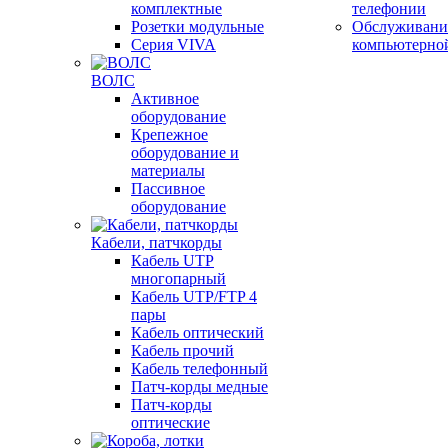
комплектные
телефонии
Розетки модульные
Обслуживани
Серия VIVA
компьютерно
ВОЛС
Активное
оборудование
Крепежное
оборудование и
материалы
Пассивное
оборудование
Кабели, патчкорды
Кабель UTP
многопарный
Кабель UTP/FTP 4
пары
Кабель оптический
Кабель прочий
Кабель телефонный
Патч-корды медные
Патч-корды
оптические