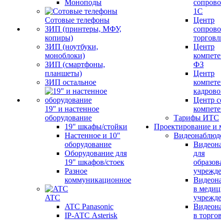
Моноподы
сопров
1С
Сотовые телефоны
Центр
ЗИП (принтеры, МФУ,
сопров
копиры)
торговл
ЗИП (ноутбуки,
Центр
моноблоки)
компете
ЗИП (смартфоны,
ФЗ
планшеты)
Центр
ЗИП остальное
компете
кадров
Центр с
19" и настенное
компет
оборудование
Тарифы ИТС
19" шкафы/стойки
Проектирование и 
Настенное и 10"
Видеонаблюд
оборудование
Видеон
Оборудование для
для
19" шкафов/стоек
образов
Разное
учрежд
коммуникационное
Видеон
в меди
ATC
учрежд
ATC Panasonic
Видеон
IP-АТС Asterisk
в торго