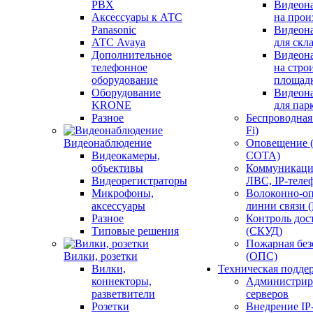
PBX
Видеон
Аксессуары к АТС
на прои
Panasonic
Видеон
АТС Avaya
для скл
Дополнительное
Видеон
телефонное
на стро
оборудование
площад
Оборудование
Видеон
KRONE
для пар
Разное
Беспроводная 
Fi)
Видеонаблюдение
Оповещение 
Видеокамеры,
СОТА)
объективы
Коммуникаци
Видеорегистраторы
ЛВС, IP-теле
Микрофоны,
Волоконно-оп
аксессуары
линии связи 
Разное
Контроль дос
Типовые решения
(СКУД)
Пожарная без
Вилки, розетки
(ОПС)
Вилки,
Техническая подде
коннекторы,
Администрир
разветвители
серверов
Розетки
Внедрение IP