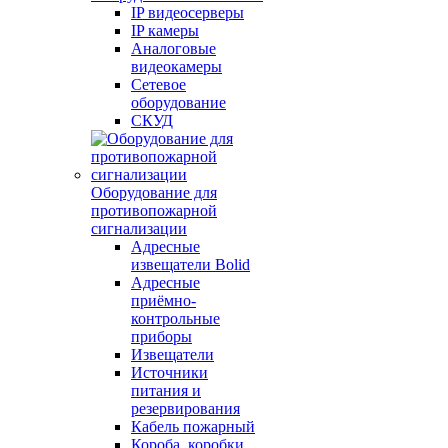
IP видеосерверы
IP камеры
Аналоговые
видеокамеры
Сетевое
оборудование
СКУД
Оборудование для
противопожарной
сигнализации
Адресные
извещатели Bolid
Адресные
приёмно-
контрольные
приборы
Извещатели
Источники
питания и
резервирования
Кабель пожарный
Короба, коробки