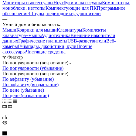
Мониторы и аксессуары
Ноутбуки и аксессуары
Компьютеры,
моноблоки, неттопы
Комплектующие для ПК
Программное
обеспечение
Шнуры, переходники, удлинители
—
Умный дом и безопасность
Мыши
Коврики для мыши
Клавиатуры
Комплекты
клавиатура+мышь
Аудиотехника
Внешние накопители
данных
Графические планшеты
USB-разветвители
Веб-
камеры
Геймпады, джойстики, рули
Прочие
аксессуары
Чистящие средства
Фильтр
По популярности (возрастание)
По популярности (убывание)
По популярности (возрастание)
По алфавиту (убывание)
По алфавиту (возрастание)
По цене (убывание)
По цене (возрастание)