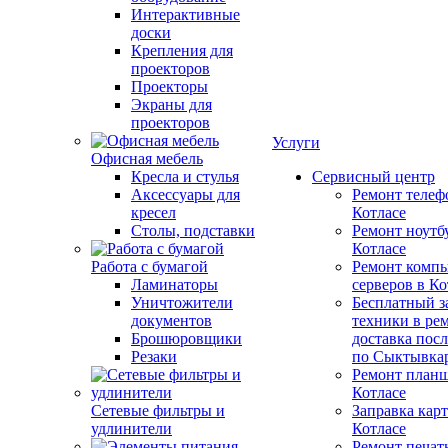
Интерактивные
доски
Крепления для
проекторов
Проекторы
Экраны для
проекторов
Услуги
Офисная мебель
Кресла и стулья
Сервисный центр
Аксессуары для
Ремонт телеф
кресел
Котлаcе
Столы, подставки
Ремонт ноутб
Котлаcе
Работа с бумагой
Ремонт компь
Ламинаторы
серверов в Ко
Уничтожители
Бесплатный з
документов
техники в ре
Брошюровщики
доставка пос
Резаки
по Сыктывка
Ремонт планш
Котлаcе
Сетевые фильтры и
Заправка кар
удлинители
Котлаcе
Ремонт печат