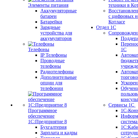
Элементы питания
техники в Ко
Аккумуляторные
Восстановлен
батареи
с цифровых н
Батарейки
Котлаcе
Зарядные
Отдел 1С
устройства для
Сопровожден
аккумуляторов
Поддер
Перенос
Телефоны
1С
IP Телефоны
Автома
Проводные
бюджет
телефоны
учрежд
Радиотелефоны
Автома
Дополнительные
торгово
опции для
Ускорен
телефонии
Обучен
пользов
консуль
Сервисы 1С
Программное
1С-Кон
обеспечение
Информ
1С:Предприятие 8
систем
Бухгалтерия
1С:Каб
Зарплата и кадры
сотрудн