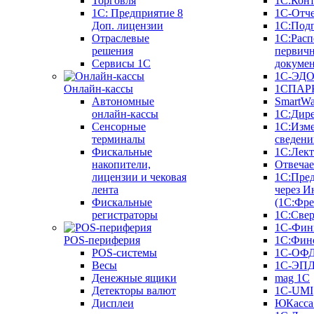
Торговля
1С:Конт
1C: Предприятие 8
1С-Отче
Доп. лицензии
1С:Под
Отраслевые
1С:Расп
решения
первич
Сервисы 1С
докуме
1С-ЭД
Онлайн-кассы
1СПАРК
Автономные
SmartW
онлайн-кассы
1С:Дир
Сенсорные
1С:Изм
терминалы
сведени
Фискальные
1С:Лек
накопители,
Отвечае
лицензии и чековая
1С:Пре
лента
через И
Фискальные
(1С:Фр
регистраторы
1С:Свер
1С-Фин
POS-периферия
1С:Фин
POS-системы
1С-ОФ
Весы
1С-ЭП
Денежные ящики
mag 1C
Детекторы валют
1C-UMI
Дисплеи
ЮКасса