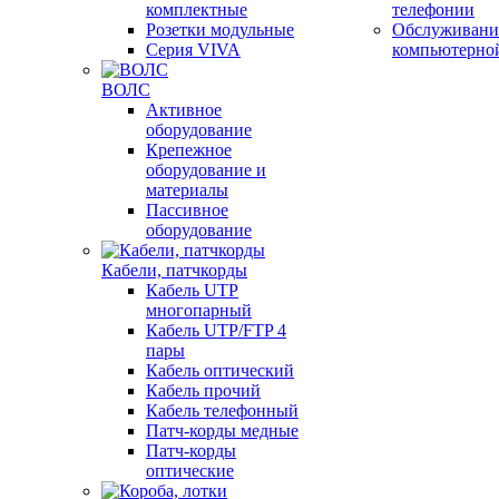
комплектные
телефонии
Розетки модульные
Обслуживани
Серия VIVA
компьютерно
ВОЛС
Активное
оборудование
Крепежное
оборудование и
материалы
Пассивное
оборудование
Кабели, патчкорды
Кабель UTP
многопарный
Кабель UTP/FTP 4
пары
Кабель оптический
Кабель прочий
Кабель телефонный
Патч-корды медные
Патч-корды
оптические