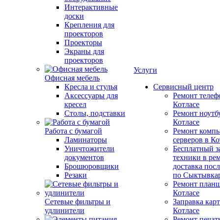
Интерактивные
доски
Крепления для
проекторов
Проекторы
Экраны для
проекторов
Услуги
Офисная мебель
Кресла и стулья
Сервисный центр
Аксессуары для
Ремонт телеф
кресел
Котлаcе
Столы, подставки
Ремонт ноутб
Котлаcе
Работа с бумагой
Ремонт компь
Ламинаторы
серверов в Ко
Уничтожители
Бесплатный з
документов
техники в ре
Брошюровщики
доставка пос
Резаки
по Сыктывка
Ремонт планш
Котлаcе
Сетевые фильтры и
Заправка кар
удлинители
Котлаcе
Ремонт печат