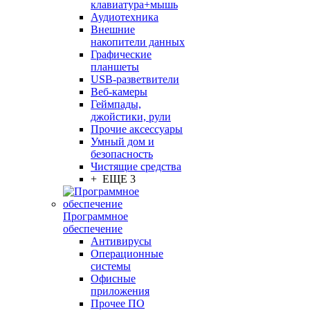
клавиатура+мышь
Аудиотехника
Внешние
накопители данных
Графические
планшеты
USB-разветвители
Веб-камеры
Геймпады,
джойстики, рули
Прочие аксессуары
Умный дом и
безопасность
Чистящие средства
+ ЕЩЕ 3
Программное
обеспечение
Антивирусы
Операционные
системы
Офисные
приложения
Прочее ПО