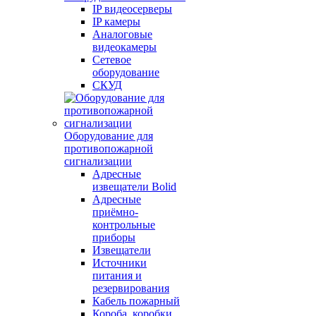
IP видеосерверы
IP камеры
Аналоговые
видеокамеры
Сетевое
оборудование
СКУД
Оборудование для
противопожарной
сигнализации
Адресные
извещатели Bolid
Адресные
приёмно-
контрольные
приборы
Извещатели
Источники
питания и
резервирования
Кабель пожарный
Короба, коробки