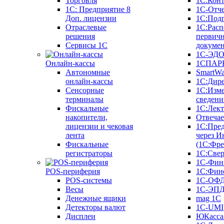
Торговля
1С:Конт
1C: Предприятие 8
1С-Отче
Доп. лицензии
1С:Под
Отраслевые
1С:Расп
решения
первич
Сервисы 1С
докуме
1С-ЭД
Онлайн-кассы
1СПАРК
Автономные
SmartW
онлайн-кассы
1С:Дир
Сенсорные
1С:Изм
терминалы
сведени
Фискальные
1С:Лек
накопители,
Отвечае
лицензии и чековая
1С:Пре
лента
через И
Фискальные
(1С:Фр
регистраторы
1С:Свер
1С-Фин
POS-периферия
1С:Фин
POS-системы
1С-ОФ
Весы
1С-ЭП
Денежные ящики
mag 1C
Детекторы валют
1C-UMI
Дисплеи
ЮКасса