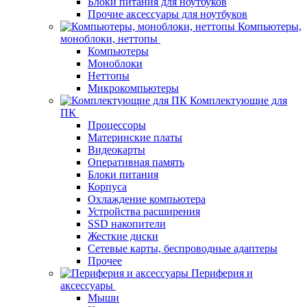
Блоки питания для ноутбуков
Прочие аксессуары для ноутбуков
Компьютеры,
моноблоки, неттопы
Компьютеры
Моноблоки
Неттопы
Микрокомпьютеры
Комплектующие для
ПК
Процессоры
Материнские платы
Видеокарты
Оперативная память
Блоки питания
Корпуса
Охлаждение компьютера
Устройства расширения
SSD накопители
Жесткие диски
Сетевые карты, беспроводные адаптеры
Прочее
Периферия и
аксессуары
Мыши