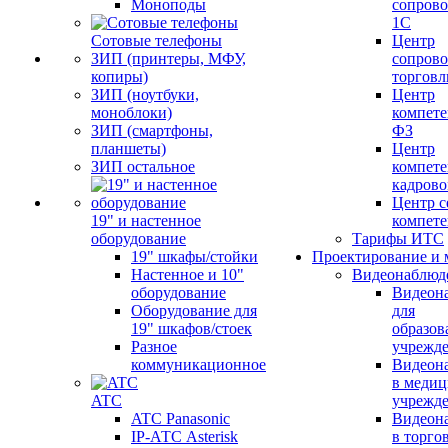
Моноподы
сопров
1С
Сотовые телефоны
Центр
ЗИП (принтеры, МФУ,
сопров
копиры)
торговл
ЗИП (ноутбуки,
Центр
моноблоки)
компете
ЗИП (смартфоны,
ФЗ
планшеты)
Центр
ЗИП остальное
компете
кадров
Центр с
19" и настенное
компет
оборудование
Тарифы ИТС
19" шкафы/стойки
Проектирование и 
Настенное и 10"
Видеонаблюд
оборудование
Видеон
Оборудование для
для
19" шкафов/стоек
образов
Разное
учрежд
коммуникационное
Видеон
в меди
ATC
учрежд
ATC Panasonic
Видеон
IP-АТС Asterisk
в торго