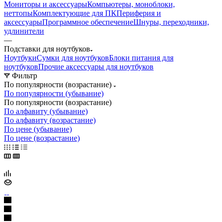
Мониторы и аксессуары
Компьютеры, моноблоки,
неттопы
Комплектующие для ПК
Периферия и
аксессуары
Программное обеспечение
Шнуры, переходники,
удлинители
—
Подставки для ноутбуков
Ноутбуки
Сумки для ноутбуков
Блоки питания для
ноутбуков
Прочие аксессуары для ноутбуков
Фильтр
По популярности (возрастание)
По популярности (убывание)
По популярности (возрастание)
По алфавиту (убывание)
По алфавиту (возрастание)
По цене (убывание)
По цене (возрастание)