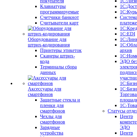
покупателя
1С:Лиз
Клавиатуры
1С:Дост
программируемые
1С:Курь
Счетчики банкнот
Систем
Считыватели карт
платеж
1С:Кре
1С:EDI
Оборудование для
1С:Лин
штрих-кодирования
1С:Обл
Принтеры этикеток
архив
Сканеры штрих-
1С:Ном
кода
ЭДО бе
Терминалы сбора
электро
данных
подписи
участни
1С:Бизн
Аксессуары для
1С:Бизн
смартфонов
Торгова
Защитные стекла и
площад
пленки для
1С-Тов
смартфонов
Статусы отде
Чехлы для
Центр
смартфонов
компете
Зарядные
ЭДО
устройства
Центр