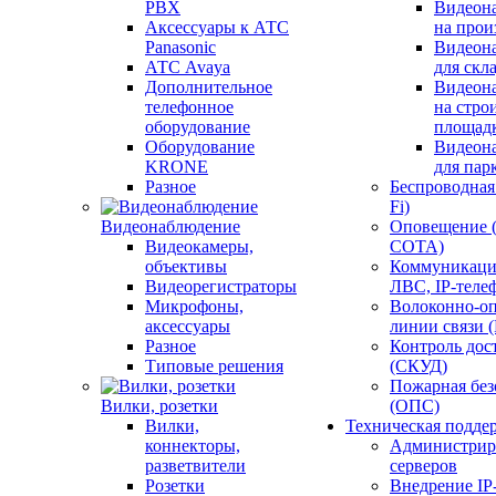
PBX
Видеон
Аксессуары к АТС
на прои
Panasonic
Видеон
АТС Avaya
для скл
Дополнительное
Видеон
телефонное
на стро
оборудование
площад
Оборудование
Видеон
KRONE
для пар
Разное
Беспроводная 
Fi)
Видеонаблюдение
Оповещение 
Видеокамеры,
СОТА)
объективы
Коммуникаци
Видеорегистраторы
ЛВС, IP-теле
Микрофоны,
Волоконно-оп
аксессуары
линии связи 
Разное
Контроль дос
Типовые решения
(СКУД)
Пожарная без
Вилки, розетки
(ОПС)
Вилки,
Техническая подде
коннекторы,
Администрир
разветвители
серверов
Розетки
Внедрение IP