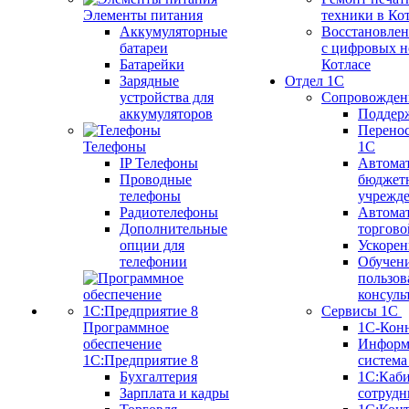
Элементы питания
техники в Ко
Аккумуляторные
Восстановлен
батареи
с цифровых н
Батарейки
Котлаcе
Зарядные
Отдел 1С
устройства для
Сопровожден
аккумуляторов
Поддер
Перенос
Телефоны
1С
IP Телефоны
Автома
Проводные
бюджет
телефоны
учрежд
Радиотелефоны
Автома
Дополнительные
торгово
опции для
Ускорен
телефонии
Обучен
пользов
консуль
Сервисы 1С
Программное
1С-Кон
обеспечение
Информ
1С:Предприятие 8
систем
Бухгалтерия
1С:Каб
Зарплата и кадры
сотрудн