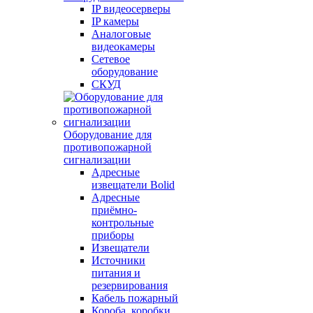
IP видеосерверы
IP камеры
Аналоговые
видеокамеры
Сетевое
оборудование
СКУД
Оборудование для
противопожарной
сигнализации
Адресные
извещатели Bolid
Адресные
приёмно-
контрольные
приборы
Извещатели
Источники
питания и
резервирования
Кабель пожарный
Короба, коробки