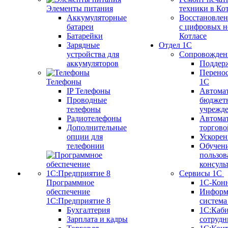
Элементы питания
техники в Ко
Аккумуляторные
Восстановлен
батареи
с цифровых н
Батарейки
Котлаcе
Зарядные
Отдел 1С
устройства для
Сопровожден
аккумуляторов
Поддер
Перенос
Телефоны
1С
IP Телефоны
Автома
Проводные
бюджет
телефоны
учрежд
Радиотелефоны
Автома
Дополнительные
торгово
опции для
Ускорен
телефонии
Обучен
пользов
консуль
Сервисы 1С
Программное
1С-Кон
обеспечение
Информ
1С:Предприятие 8
систем
Бухгалтерия
1С:Каб
Зарплата и кадры
сотрудн