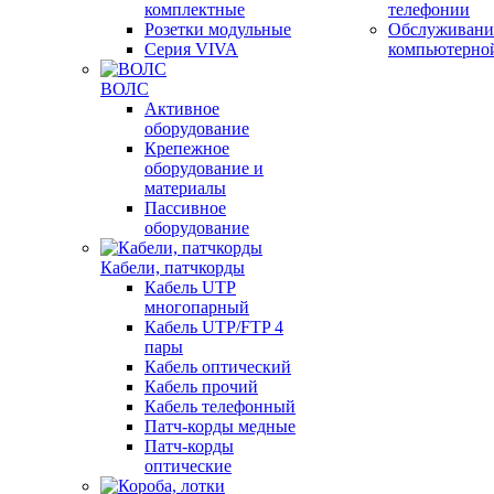
комплектные
телефонии
Розетки модульные
Обслуживани
Серия VIVA
компьютерно
ВОЛС
Активное
оборудование
Крепежное
оборудование и
материалы
Пассивное
оборудование
Кабели, патчкорды
Кабель UTP
многопарный
Кабель UTP/FTP 4
пары
Кабель оптический
Кабель прочий
Кабель телефонный
Патч-корды медные
Патч-корды
оптические