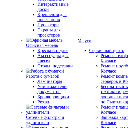
Интерактивные
доски
Крепления для
проекторов
Проекторы
Экраны для
проекторов
Услуги
Офисная мебель
Кресла и стулья
Сервисный центр
Аксессуары для
Ремонт телеф
кресел
Котлаcе
Столы, подставки
Ремонт ноутб
Котлаcе
Работа с бумагой
Ремонт компь
Ламинаторы
серверов в Ко
Уничтожители
Бесплатный з
документов
техники в ре
Брошюровщики
доставка пос
Резаки
по Сыктывка
Ремонт планш
Котлаcе
Сетевые фильтры и
Заправка кар
удлинители
Котлаcе
Ремонт печат