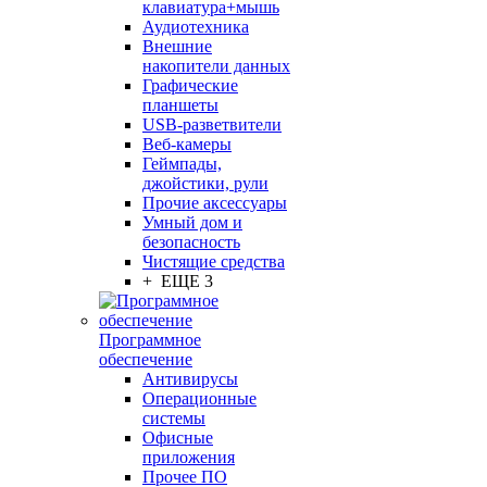
клавиатура+мышь
Аудиотехника
Внешние
накопители данных
Графические
планшеты
USB-разветвители
Веб-камеры
Геймпады,
джойстики, рули
Прочие аксессуары
Умный дом и
безопасность
Чистящие средства
+ ЕЩЕ 3
Программное
обеспечение
Антивирусы
Операционные
системы
Офисные
приложения
Прочее ПО