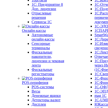
Торговля
1С:Конт
1C: Предприятие 8
1С-Отче
Доп. лицензии
1С:Под
Отраслевые
1С:Расп
решения
первич
Сервисы 1С
докуме
1С-ЭД
Онлайн-кассы
1СПАРК
Автономные
SmartW
онлайн-кассы
1С:Дир
Сенсорные
1С:Изм
терминалы
сведени
Фискальные
1С:Лек
накопители,
Отвечае
лицензии и чековая
1С:Пре
лента
через И
Фискальные
(1С:Фр
регистраторы
1С:Свер
1С-Фин
POS-периферия
1С:Фин
POS-системы
1С-ОФ
Весы
1С-ЭП
Денежные ящики
mag 1C
Детекторы валют
1C-UMI
Дисплеи
ЮКасса