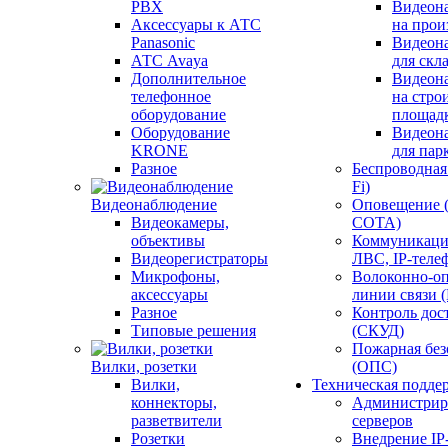
PBX
Видеон
Аксессуары к АТС
на прои
Panasonic
Видеон
АТС Avaya
для скл
Дополнительное
Видеон
телефонное
на стро
оборудование
площад
Оборудование
Видеон
KRONE
для пар
Разное
Беспроводная 
Fi)
Видеонаблюдение
Оповещение 
Видеокамеры,
СОТА)
объективы
Коммуникаци
Видеорегистраторы
ЛВС, IP-теле
Микрофоны,
Волоконно-оп
аксессуары
линии связи 
Разное
Контроль дос
Типовые решения
(СКУД)
Пожарная без
Вилки, розетки
(ОПС)
Вилки,
Техническая подде
коннекторы,
Администрир
разветвители
серверов
Розетки
Внедрение IP