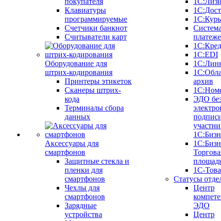
покупателя
1С:Лиз
Клавиатуры
1С:Дост
программируемые
1С:Курь
Счетчики банкнот
Систем
Считыватели карт
платеж
1С:Кре
1С:EDI
Оборудование для
1С:Лин
штрих-кодирования
1С:Обл
Принтеры этикеток
архив
Сканеры штрих-
1С:Ном
кода
ЭДО бе
Терминалы сбора
электро
данных
подписи
участни
1С:Бизн
Аксессуары для
1С:Бизн
смартфонов
Торгова
Защитные стекла и
площад
пленки для
1С-Тов
смартфонов
Статусы отде
Чехлы для
Центр
смартфонов
компете
Зарядные
ЭДО
устройства
Центр