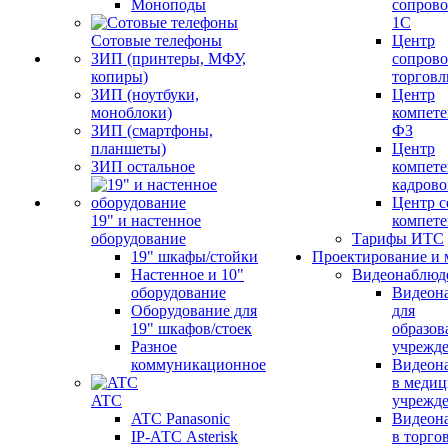
Моноподы
сопров
1С
Сотовые телефоны
Центр
ЗИП (принтеры, МФУ,
сопров
копиры)
торговл
ЗИП (ноутбуки,
Центр
моноблоки)
компете
ЗИП (смартфоны,
ФЗ
планшеты)
Центр
ЗИП остальное
компете
кадров
Центр с
19" и настенное
компет
оборудование
Тарифы ИТС
19" шкафы/стойки
Проектирование и 
Настенное и 10"
Видеонаблюд
оборудование
Видеон
Оборудование для
для
19" шкафов/стоек
образов
Разное
учрежд
коммуникационное
Видеон
в меди
ATC
учрежд
ATC Panasonic
Видеон
IP-АТС Asterisk
в торго