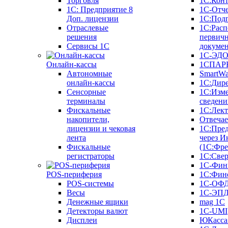
Торговля
1С:Конт
1C: Предприятие 8
1С-Отче
Доп. лицензии
1С:Под
Отраслевые
1С:Расп
решения
первич
Сервисы 1С
докуме
1С-ЭД
Онлайн-кассы
1СПАРК
Автономные
SmartW
онлайн-кассы
1С:Дир
Сенсорные
1С:Изм
терминалы
сведени
Фискальные
1С:Лек
накопители,
Отвечае
лицензии и чековая
1С:Пре
лента
через И
Фискальные
(1С:Фр
регистраторы
1С:Свер
1С-Фин
POS-периферия
1С:Фин
POS-системы
1С-ОФ
Весы
1С-ЭП
Денежные ящики
mag 1C
Детекторы валют
1C-UMI
Дисплеи
ЮКасса