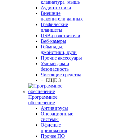
клавиатура+мышь
Аудиотехника
Внешние
накопители данных
Графические
планшеты
USB-разветвители
Веб-камеры
Геймпады,
джойстики, рули
Прочие аксессуары
Умный дом и
безопасность
Чистящие средства
+ ЕЩЕ 3
Программное
обеспечение
Антивирусы
Операционные
системы
Офисные
приложения
Прочее ПО