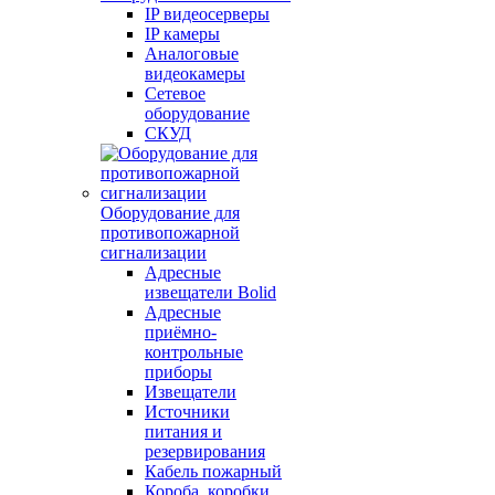
IP видеосерверы
IP камеры
Аналоговые
видеокамеры
Сетевое
оборудование
СКУД
Оборудование для
противопожарной
сигнализации
Адресные
извещатели Bolid
Адресные
приёмно-
контрольные
приборы
Извещатели
Источники
питания и
резервирования
Кабель пожарный
Короба, коробки