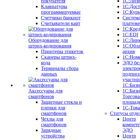
покупателя
1С:Лиз
Клавиатуры
1С:Дост
программируемые
1С:Курь
Счетчики банкнот
Систем
Считыватели карт
платеж
1С:Кре
1С:EDI
Оборудование для
1С:Лин
штрих-кодирования
1С:Обл
Принтеры этикеток
архив
Сканеры штрих-
1С:Ном
кода
ЭДО бе
Терминалы сбора
электро
данных
подписи
участни
1С:Бизн
Аксессуары для
1С:Бизн
смартфонов
Торгова
Защитные стекла и
площад
пленки для
1С-Тов
смартфонов
Статусы отде
Чехлы для
Центр
смартфонов
компете
Зарядные
ЭДО
устройства
Центр