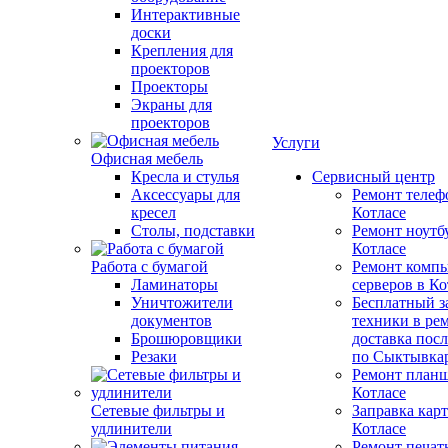
Интерактивные
доски
Крепления для
проекторов
Проекторы
Экраны для
проекторов
Услуги
Офисная мебель
Кресла и стулья
Сервисный центр
Аксессуары для
Ремонт телеф
кресел
Котлаcе
Столы, подставки
Ремонт ноутб
Котлаcе
Работа с бумагой
Ремонт компь
Ламинаторы
серверов в Ко
Уничтожители
Бесплатный з
документов
техники в ре
Брошюровщики
доставка пос
Резаки
по Сыктывка
Ремонт планш
Котлаcе
Сетевые фильтры и
Заправка кар
удлинители
Котлаcе
Ремонт печат