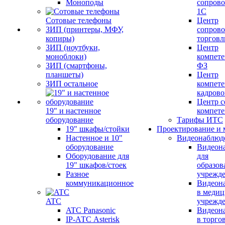
Моноподы
сопров
1С
Сотовые телефоны
Центр
ЗИП (принтеры, МФУ,
сопров
копиры)
торговл
ЗИП (ноутбуки,
Центр
моноблоки)
компете
ЗИП (смартфоны,
ФЗ
планшеты)
Центр
ЗИП остальное
компете
кадров
Центр с
19" и настенное
компет
оборудование
Тарифы ИТС
19" шкафы/стойки
Проектирование и 
Настенное и 10"
Видеонаблюд
оборудование
Видеон
Оборудование для
для
19" шкафов/стоек
образов
Разное
учрежд
коммуникационное
Видеон
в меди
ATC
учрежд
ATC Panasonic
Видеон
IP-АТС Asterisk
в торго