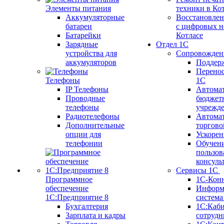
Элементы питания
техники в Ко
Аккумуляторные
Восстановлен
батареи
с цифровых н
Батарейки
Котлаcе
Зарядные
Отдел 1С
устройства для
Сопровожден
аккумуляторов
Поддер
Перенос
Телефоны
1С
IP Телефоны
Автома
Проводные
бюджет
телефоны
учрежд
Радиотелефоны
Автома
Дополнительные
торгово
опции для
Ускорен
телефонии
Обучен
пользов
консуль
Сервисы 1С
Программное
1С-Кон
обеспечение
Информ
1С:Предприятие 8
систем
Бухгалтерия
1С:Каб
Зарплата и кадры
сотрудн