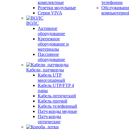
комплектные
телефонии
Розетки модульные
Обслуживани
Серия VIVA
компьютерно
ВОЛС
Активное
оборудование
Крепежное
оборудование и
материалы
Пассивное
оборудование
Кабели, патчкорды
Кабель UTP
многопарный
Кабель UTP/FTP 4
пары
Кабель оптический
Кабель прочий
Кабель телефонный
Патч-корды медные
Патч-корды
оптические