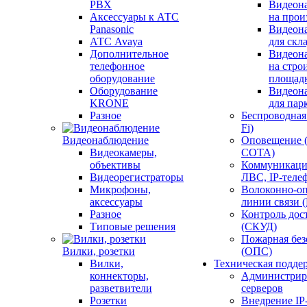
PBX
Видеон
Аксессуары к АТС
на прои
Panasonic
Видеон
АТС Avaya
для скл
Дополнительное
Видеон
телефонное
на стро
оборудование
площад
Оборудование
Видеон
KRONE
для пар
Разное
Беспроводная 
Fi)
Видеонаблюдение
Оповещение 
Видеокамеры,
СОТА)
объективы
Коммуникаци
Видеорегистраторы
ЛВС, IP-теле
Микрофоны,
Волоконно-оп
аксессуары
линии связи 
Разное
Контроль дос
Типовые решения
(СКУД)
Пожарная без
Вилки, розетки
(ОПС)
Вилки,
Техническая подде
коннекторы,
Администрир
разветвители
серверов
Розетки
Внедрение IP