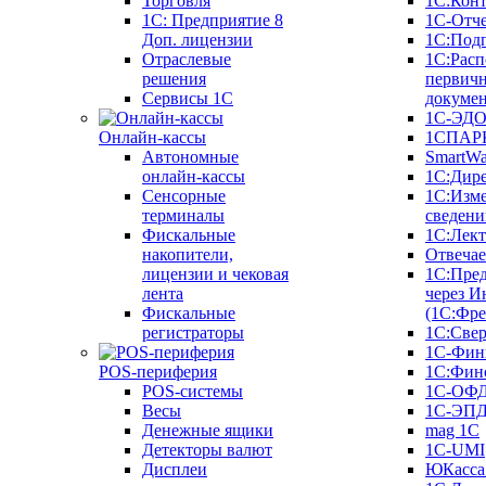
Торговля
1С:Конт
1C: Предприятие 8
1С-Отче
Доп. лицензии
1С:Под
Отраслевые
1С:Расп
решения
первич
Сервисы 1С
докуме
1С-ЭД
Онлайн-кассы
1СПАРК
Автономные
SmartW
онлайн-кассы
1С:Дир
Сенсорные
1С:Изм
терминалы
сведени
Фискальные
1С:Лек
накопители,
Отвечае
лицензии и чековая
1С:Пре
лента
через И
Фискальные
(1С:Фр
регистраторы
1С:Свер
1С-Фин
POS-периферия
1С:Фин
POS-системы
1С-ОФ
Весы
1С-ЭП
Денежные ящики
mag 1C
Детекторы валют
1C-UMI
Дисплеи
ЮКасса