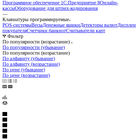
Программное обеспечение 1С:Предприятие 8
Онлайн-
кассы
Оборудование для штрих-кодирования
—
Клавиатуры программируемые
POS-системы
Весы
Денежные ящики
Детекторы валют
Дисплеи
покупателя
Счетчики банкнот
Считыватели карт
Фильтр
По популярности (возрастание)
По популярности (убывание)
По популярности (возрастание)
По алфавиту (убывание)
По алфавиту (возрастание)
По цене (убывание)
По цене (возрастание)