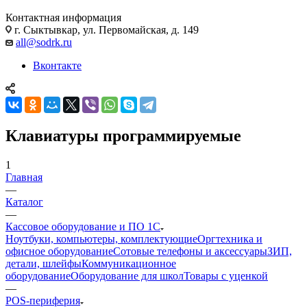
Контактная информация
г. Сыктывкар, ул. Первомайская, д. 149
all@sodrk.ru
Вконтакте
Клавиатуры программируемые
1
Главная
—
Каталог
—
Кассовое оборудование и ПО 1С
Ноутбуки, компьютеры, комплектующие
Оргтехника и
офисное оборудование
Сотовые телефоны и аксессуары
ЗИП,
детали, шлейфы
Коммуникационное
оборудование
Оборудование для школ
Товары с уценкой
—
POS-периферия