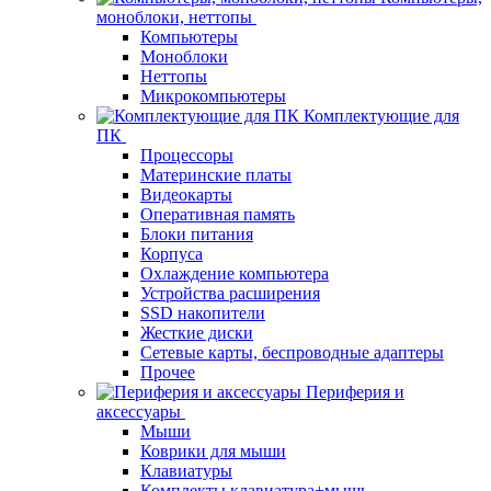
моноблоки, неттопы
Компьютеры
Моноблоки
Неттопы
Микрокомпьютеры
Комплектующие для
ПК
Процессоры
Материнские платы
Видеокарты
Оперативная память
Блоки питания
Корпуса
Охлаждение компьютера
Устройства расширения
SSD накопители
Жесткие диски
Сетевые карты, беспроводные адаптеры
Прочее
Периферия и
аксессуары
Мыши
Коврики для мыши
Клавиатуры
Комплекты клавиатура+мышь