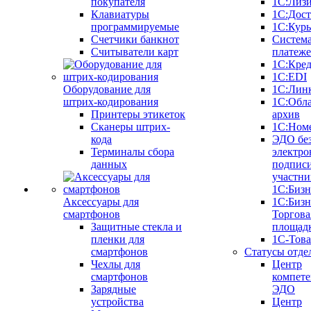
покупателя
1С:Лиз
Клавиатуры
1С:Дост
программируемые
1С:Курь
Счетчики банкнот
Систем
Считыватели карт
платеж
1С:Кре
1С:EDI
Оборудование для
1С:Лин
штрих-кодирования
1С:Обл
Принтеры этикеток
архив
Сканеры штрих-
1С:Ном
кода
ЭДО бе
Терминалы сбора
электро
данных
подписи
участни
1С:Бизн
Аксессуары для
1С:Бизн
смартфонов
Торгова
Защитные стекла и
площад
пленки для
1С-Тов
смартфонов
Статусы отде
Чехлы для
Центр
смартфонов
компете
Зарядные
ЭДО
устройства
Центр