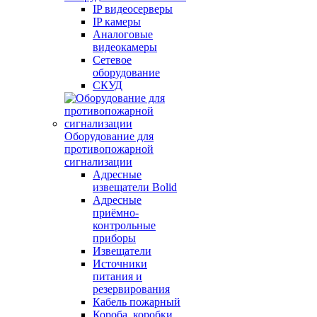
IP видеосерверы
IP камеры
Аналоговые
видеокамеры
Сетевое
оборудование
СКУД
Оборудование для
противопожарной
сигнализации
Адресные
извещатели Bolid
Адресные
приёмно-
контрольные
приборы
Извещатели
Источники
питания и
резервирования
Кабель пожарный
Короба, коробки