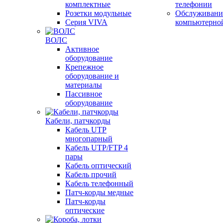
комплектные
телефонии
Розетки модульные
Обслуживани
Серия VIVA
компьютерно
ВОЛС
Активное
оборудование
Крепежное
оборудование и
материалы
Пассивное
оборудование
Кабели, патчкорды
Кабель UTP
многопарный
Кабель UTP/FTP 4
пары
Кабель оптический
Кабель прочий
Кабель телефонный
Патч-корды медные
Патч-корды
оптические