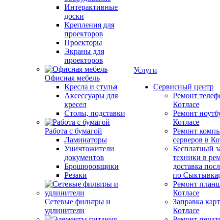
Интерактивные
доски
Крепления для
проекторов
Проекторы
Экраны для
проекторов
Услуги
Офисная мебель
Кресла и стулья
Сервисный центр
Аксессуары для
Ремонт телеф
кресел
Котлаcе
Столы, подставки
Ремонт ноутб
Котлаcе
Работа с бумагой
Ремонт компь
Ламинаторы
серверов в Ко
Уничтожители
Бесплатный з
документов
техники в ре
Брошюровщики
доставка пос
Резаки
по Сыктывка
Ремонт планш
Котлаcе
Сетевые фильтры и
Заправка кар
удлинители
Котлаcе
Ремонт печат