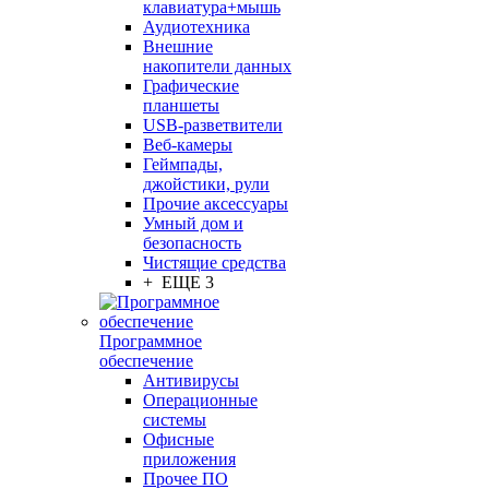
клавиатура+мышь
Аудиотехника
Внешние
накопители данных
Графические
планшеты
USB-разветвители
Веб-камеры
Геймпады,
джойстики, рули
Прочие аксессуары
Умный дом и
безопасность
Чистящие средства
+ ЕЩЕ 3
Программное
обеспечение
Антивирусы
Операционные
системы
Офисные
приложения
Прочее ПО