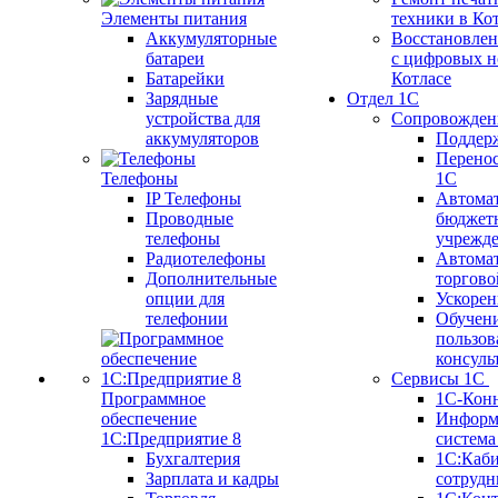
Элементы питания
техники в Ко
Аккумуляторные
Восстановлен
батареи
с цифровых н
Батарейки
Котлаcе
Зарядные
Отдел 1С
устройства для
Сопровожден
аккумуляторов
Поддер
Перенос
Телефоны
1С
IP Телефоны
Автома
Проводные
бюджет
телефоны
учрежд
Радиотелефоны
Автома
Дополнительные
торгово
опции для
Ускорен
телефонии
Обучен
пользов
консуль
Сервисы 1С
Программное
1С-Кон
обеспечение
Информ
1С:Предприятие 8
систем
Бухгалтерия
1С:Каб
Зарплата и кадры
сотрудн