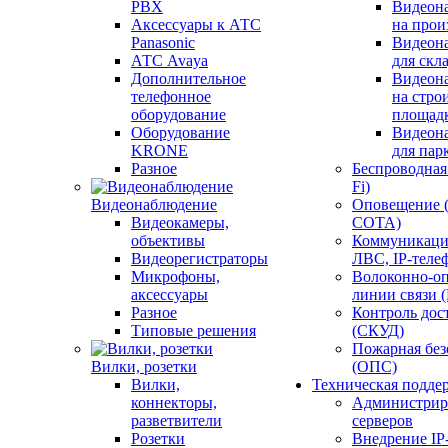
PBX
Видеон
Аксессуары к АТС
на прои
Panasonic
Видеон
АТС Avaya
для скл
Дополнительное
Видеон
телефонное
на стро
оборудование
площад
Оборудование
Видеон
KRONE
для пар
Разное
Беспроводная 
Fi)
Видеонаблюдение
Оповещение 
Видеокамеры,
СОТА)
объективы
Коммуникаци
Видеорегистраторы
ЛВС, IP-теле
Микрофоны,
Волоконно-оп
аксессуары
линии связи 
Разное
Контроль дос
Типовые решения
(СКУД)
Пожарная без
Вилки, розетки
(ОПС)
Вилки,
Техническая подде
коннекторы,
Администрир
разветвители
серверов
Розетки
Внедрение IP