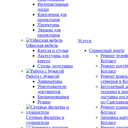
Интерактивные
доски
Крепления для
проекторов
Проекторы
Экраны для
проекторов
Услуги
Офисная мебель
Кресла и стулья
Сервисный центр
Аксессуары для
Ремонт телеф
кресел
Котлаcе
Столы, подставки
Ремонт ноутб
Котлаcе
Работа с бумагой
Ремонт компь
Ламинаторы
серверов в Ко
Уничтожители
Бесплатный з
документов
техники в ре
Брошюровщики
доставка пос
Резаки
по Сыктывка
Ремонт планш
Котлаcе
Сетевые фильтры и
Заправка кар
удлинители
Котлаcе
Ремонт печат