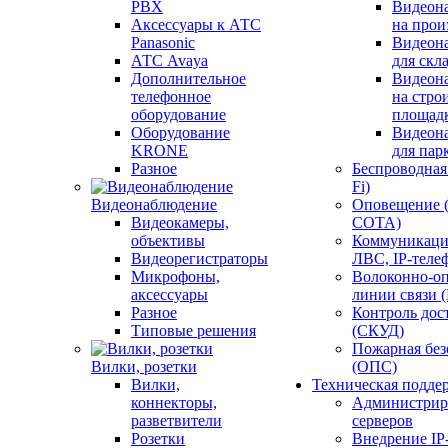
PBX
Видеон
Аксессуары к АТС
на прои
Panasonic
Видеон
АТС Avaya
для скл
Дополнительное
Видеон
телефонное
на стро
оборудование
площад
Оборудование
Видеон
KRONE
для пар
Разное
Беспроводная 
Fi)
Видеонаблюдение
Оповещение 
Видеокамеры,
СОТА)
объективы
Коммуникаци
Видеорегистраторы
ЛВС, IP-теле
Микрофоны,
Волоконно-оп
аксессуары
линии связи 
Разное
Контроль дос
Типовые решения
(СКУД)
Пожарная без
Вилки, розетки
(ОПС)
Вилки,
Техническая подде
коннекторы,
Администрир
разветвители
серверов
Розетки
Внедрение IP