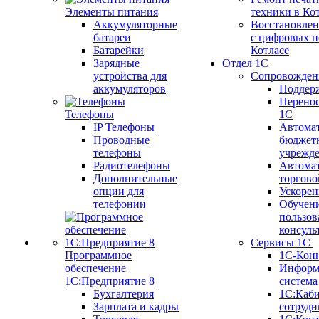
Элементы питания
техники в Ко
Аккумуляторные
Восстановлен
батареи
с цифровых н
Батарейки
Котлаcе
Зарядные
Отдел 1С
устройства для
Сопровожден
аккумуляторов
Поддер
Перенос
Телефоны
1С
IP Телефоны
Автома
Проводные
бюджет
телефоны
учрежд
Радиотелефоны
Автома
Дополнительные
торгово
опции для
Ускорен
телефонии
Обучен
пользов
консуль
Сервисы 1С
Программное
1С-Кон
обеспечение
Информ
1С:Предприятие 8
систем
Бухгалтерия
1С:Каб
Зарплата и кадры
сотрудн